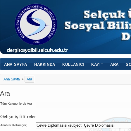
ANA SAYFA
HAKKINDA
KULLANICI
KAYIT
ARA
SO
Ana Sayfa
>
Ara
Ara
Tüm Kategorilerde Ara
Gelişmiş filitreler
Anahtar Kelime(ler)