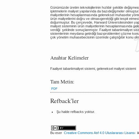
Günümüzde üretim teknolojilerinin hızlıbir şekilde değişmesi 
işletmelerin maliyet yapılarında da bazıdeğişmeler olmuştur
maliyetlerinin hesaplanmasında geleneksel muhasebe yöntem
ürün maliyetlerini doğru ve olmasıgerektiği gibi tespit etmes
doğurmuştur. Bu çerçevede, Harward Üniversitesinden yapıla
maliyet sisteminin ürün maliyetlerinin hesaplanmasında ge
verdiği şeklinde sonuçlanmıştır. Faaliyet tabanlımaliyet si
sistemlerinin meydana getirdiği bazıproblemleri çözme konu
çok yönetim muhasebecisinin üzerinde çalıştığıbir konu olm
Anahtar Kelimeler
Faaliyet tabanlımaliyet sistemi, geleneksel maliyet sistemi
Tam Metin:
PDF
Refback'ler
Şu halde refbacks yoktur.
Bu eser
Creative Commons Atıf 4.0 Uluslararası Lisansı
il