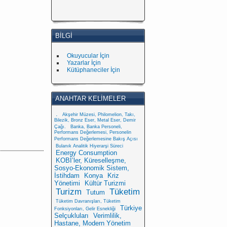
BILGI
Okuyucular İçin
Yazarlar İçin
Kütüphaneciler İçin
ANAHTAR KELIMELER
.
Akşehir Müzesi, Philomelion, Takı,
Bilezik, Bronz Eser, Metal Eser, Demir
Çağı.
Banka, Banka Personeli,
Performans Değerlemesi, Personelin
Performans Değerlemesine Bakış Açısı
Bulanık Analitik Hiyerarşi Süreci
Energy Consumption
KOBİ’ler, Küreselleşme,
Sosyo-Ekonomik Sistem,
İstihdam
Konya
Kriz
Yönetimi
Kültür Turizmi
Turizm
Tüketim
Tutum
Tüketim Davranışları, Tüketim
Türkiye
Fonksiyonları, Gelir Esnekliği
Selçukluları
Verimlilik,
Hastane, Modern Yönetim