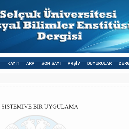
I
KAYIT
ARA
SON SAYI
ARŞIV
DUYURULAR
DERG
 SİSTEMİVE BİR UYGULAMA