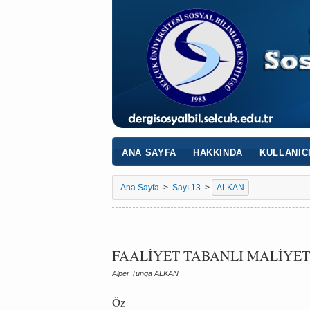
ANA SAYFA
HAKKINDA
KULLANIC
Ana Sayfa
>
Sayı 13
>
ALKAN
FAALİYET TABANLI MALİYET
Alper Tunga ALKAN
Öz