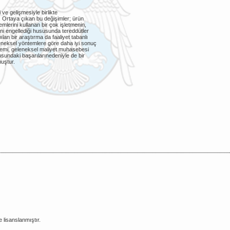
ve gelişmesiyle birlikte
. Ortaya çıkan bu değişimler; ürün
lerini kullanan bir çok işletmenin,
ini engellediği hususunda tereddütler
n bir araştırma da faaliyet tabanlı
leneksel yöntemlere göre daha iyi sonuç
stemi, geleneksel maliyet muhasebesi
sundaki başarılarınedeniyle de bir
uştur.
e lisanslanmıştır.