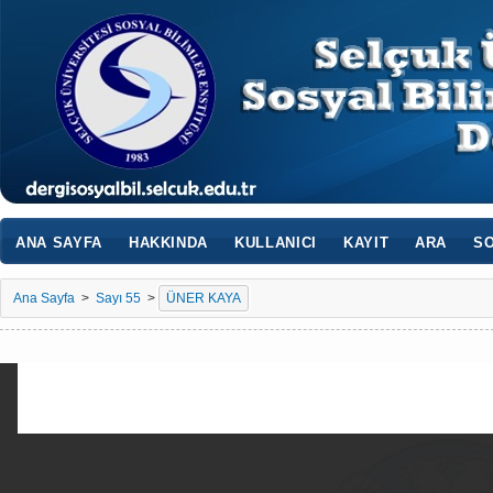
ANA SAYFA
HAKKINDA
KULLANICI
KAYIT
ARA
SO
Ana Sayfa
>
Sayı 55
>
ÜNER KAYA