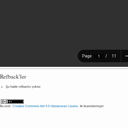
Refback'ler
Şu halde refbacks yoktur.
Bu eser
Creative Commons Atıf 4.0 Uluslararası Lisansı
ile lisanslanmıştır.