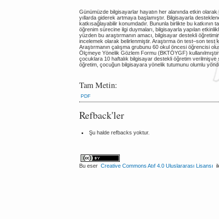
Günümüzde bilgisayarlar hayatın her alanında etkin olarak 
yıllarda giderek artmaya başlamıştır. Bilgisayarla desteklen
katkısağlayabilir konumdadır. Bununla birlikte bu katkının t
öğrenim sürecine ilgi duymaları, bilgisayarla yapılan etkinli
yüzden bu araştırmanın amacı, bilgisayar destekli öğretimin 
incelemek olarak belirlenmiştir. Araştırma ön test–son tes
Araştırmanın çalışma grubunu 60 okul öncesi öğrencisi olu
Ölçmeye Yönelik Gözlem Formu (BKTÖYGF) kullanılmıştır. 
çocuklara 10 haftalık bilgisayar destekli öğretim verilmişve 
öğretim, çocuğun bilgisayara yönelik tutumunu olumlu yönde
Tam Metin:
PDF
Refback'ler
Şu halde refbacks yoktur.
Bu eser
Creative Commons Atıf 4.0 Uluslararası Lisansı
il