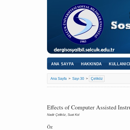
ANA SAYFA
HAKKINDA
KULLANIC
Ana Sayfa
>
Sayı 30
>
Çeliköz
Effects of Computer Assisted Inst
Nadir Çeliköz, Suat Kol
Öz