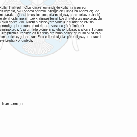
kullanılmaktadır. Okul öncesi eğitimde de kullanım oranıson
en öğretim, okul öncesi eğitimde niteliğin artırılmasına önemli ölçüde
am olarak sağlanabilmesi için çocukların bilgisayarın merkeze alındığı
klerden hoşlanmaları, zevk almalarıtemel koşul niteliği taşımaktadır. Bu
okul öncesi çocuklarının bilgisayara yönelik tutumlarına etkisini
t kontrol gruplu deneme modeli çerçevesinde yürütülmüştür.
şturmaktadır. Araştırmada ölçme aracıolarak Bilgisayara KarşıTutumu
Araştırma sürecinde ön testlerin ardından deney grubunu oluşturan
son testler uygulanmıştır. Elde edilen bulgular göre bilgisayar destekli
 etkilediği yönündedir.
e lisanslanmıştır.