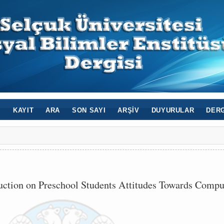
I
KAYIT
ARA
SON SAYI
ARŞIV
DUYURULAR
DERG
ruction on Preschool Students Attitudes Towards Compu