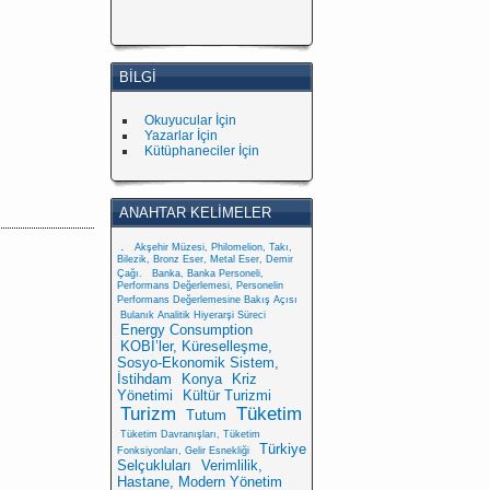
BILGI
Okuyucular İçin
Yazarlar İçin
Kütüphaneciler İçin
ANAHTAR KELIMELER
.
Akşehir Müzesi, Philomelion, Takı,
Bilezik, Bronz Eser, Metal Eser, Demir
Çağı.
Banka, Banka Personeli,
Performans Değerlemesi, Personelin
Performans Değerlemesine Bakış Açısı
Bulanık Analitik Hiyerarşi Süreci
Energy Consumption
KOBİ’ler, Küreselleşme,
Sosyo-Ekonomik Sistem,
İstihdam
Konya
Kriz
Yönetimi
Kültür Turizmi
Turizm
Tüketim
Tutum
Tüketim Davranışları, Tüketim
Türkiye
Fonksiyonları, Gelir Esnekliği
Selçukluları
Verimlilik,
Hastane, Modern Yönetim