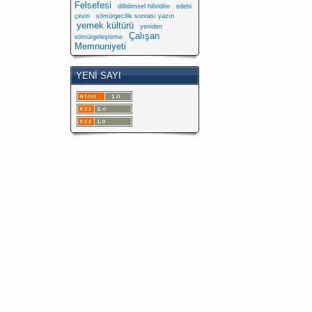
Felsefesi
dilbilimsel hibridite
edebi
çeviri
sömürgecilik sonrası yazın
yemek kültürü
yeniden
Çalışan
sömürgeleştirme
Memnuniyeti
YENI SAYI