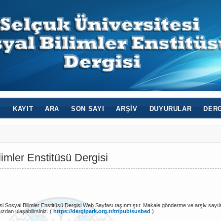
I
KAYIT
ARA
SON SAYI
ARŞIV
DUYURULAR
DERG
imler Enstitüsü Dergisi
si Sosyal Bilimler Enstitüsü Dergisi Web Sayfası taşınmıştır. Makale gönderme ve arşiv sayı
dan ulaşabilirsiniz. (
https://dergipark.org.tr/tr/pub/susbed
)