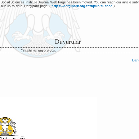
 Social Sciences Institute Journal Web Page has been moved. You can reach our article sub
 our up-to-date Dergipark page. (
https://dergipark.org.tr/tr/pub/susbed
)
Duyurular
Yayınlanan duyuru yok.
Daha