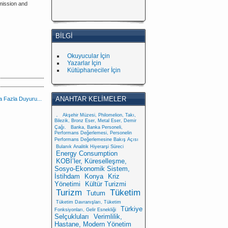
mission and
BILGI
Okuyucular İçin
Yazarlar İçin
Kütüphaneciler İçin
ANAHTAR KELIMELER
 Fazla Duyuru...
.
Akşehir Müzesi, Philomelion, Takı,
Bilezik, Bronz Eser, Metal Eser, Demir
Çağı.
Banka, Banka Personeli,
Performans Değerlemesi, Personelin
Performans Değerlemesine Bakış Açısı
Bulanık Analitik Hiyerarşi Süreci
Energy Consumption
KOBİ’ler, Küreselleşme,
Sosyo-Ekonomik Sistem,
İstihdam
Konya
Kriz
Yönetimi
Kültür Turizmi
Turizm
Tüketim
Tutum
Tüketim Davranışları, Tüketim
Türkiye
Fonksiyonları, Gelir Esnekliği
Selçukluları
Verimlilik,
Hastane, Modern Yönetim